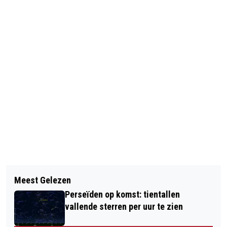
Vorig artikel
Volgend artikel
'CHINESE REGERING WIL ROKEN GAAN
Meest Gelezen
AGENT FERGUSON NIET VERVOLGD
ONTMOEDIGEN'
Perseïden op komst: tientallen
VOOR DODEN TIENER
vallende sterren per uur te zien