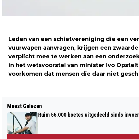
Leden van een schietvereniging die een ve
vuurwapen aanvragen, krijgen een zwaarder
verplicht mee te werken aan een onderzoek
in het wetsvoorstel van minister Ivo Opstelt
voorkomen dat mensen die daar niet geschik
Vorig artikel
Meest Gelezen
RELLEN IN HONGKONG BIJ OPBREKEN
Ruim 56.000 boetes uitgedeeld sinds invoe
KAMP BETOGERS