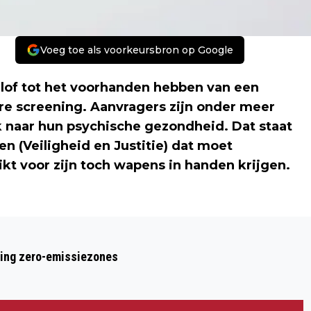
Voeg toe als voorkeursbron op Google
rlof tot het voorhanden hebben van een
e screening. Aanvragers zijn onder meer
 naar hun psychische gezondheid. Dat staat
en (Veiligheid en Justitie) dat moet
t voor zijn toch wapens in handen krijgen.
Volgend artikel
AANVRAGERS VUURWAPENVERLOF
ring zero-emissiezones
WORDEN ZWAARDER GESCREEND