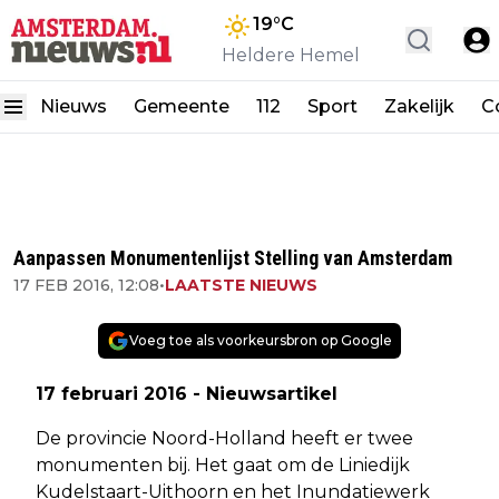
19
°C
Heldere Hemel
Nieuws
Gemeente
112
Sport
Zakelijk
C
Aanpassen Monumentenlijst Stelling van Amsterdam
17 FEB 2016, 12:08
•
LAATSTE NIEUWS
Voeg toe als voorkeursbron op Google
17 februari 2016 - Nieuwsartikel
De provincie Noord-Holland heeft er twee
monumenten bij. Het gaat om de Liniedijk
Kudelstaart-Uithoorn en het Inundatiewerk