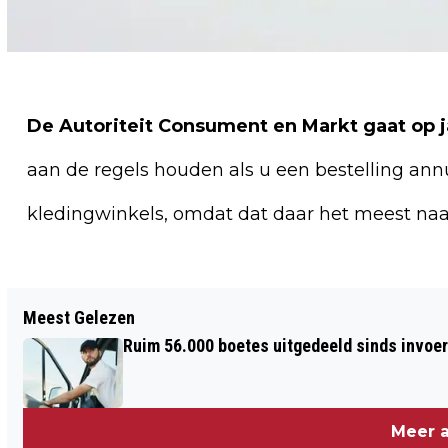
De Autoriteit Consument en Markt gaat op j
aan de regels houden als u een bestelling ann
kledingwinkels, omdat dat daar het meest naa
Vorig artikel
Meest Gelezen
RAVAGE A16 DOOR ONGELUK
Ruim 56.000 boetes uitgedeeld sinds invoe
VRACHTWAGEN
Meer a