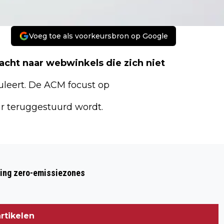
Voeg toe als voorkeursbron op Google
acht naar webwinkels die zich niet
uleert. De ACM focust op
r teruggestuurd wordt.
Volgend artikel
AANPAK WEBWINKELS DIE REGELS
ring zero-emissiezones
OVERTREDEN
rtikelen