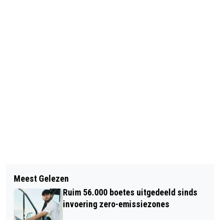
Vorig artikel
Volgend artikel
RAVAGE A16 DOOR ONGELUK
Meest Gelezen
AANPAK WEBWINKELS DIE REGELS
VRACHTWAGEN
Ruim 56.000 boetes uitgedeeld sinds
OVERTREDEN
invoering zero-emissiezones