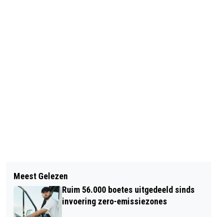
Vorig artikel
Volgend artikel
RAVAGE A16 DOOR ONGELUK
Meest Gelezen
AANPAK WEBWINKELS DIE REGELS
VRACHTWAGEN
Ruim 56.000 boetes uitgedeeld sinds
OVERTREDEN
invoering zero-emissiezones