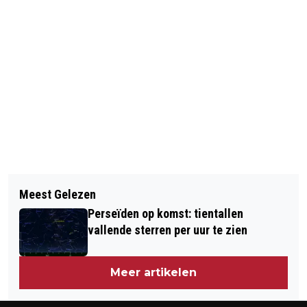
Vorig artikel
Volgend artikel
'SONY GEHACKT, NETWERK
Meest Gelezen
65-PLUSSER VAKER SLACHTOFFER
PLAYSTATION ONGEDEERD'
Perseïden op komst: tientallen
GEWELD
vallende sterren per uur te zien
Meer artikelen