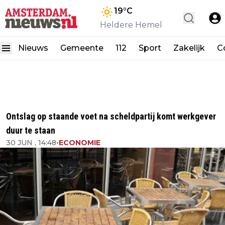
19
°C
Heldere Hemel
Nieuws
Gemeente
112
Sport
Zakelijk
C
Ontslag op staande voet na scheldpartij komt werkgever
duur te staan
30 JUN , 14:48
•
ECONOMIE