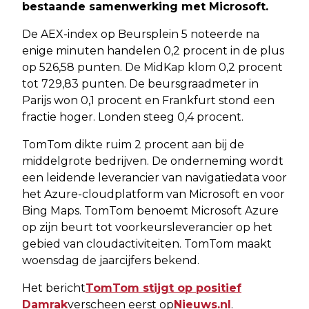
bestaande samenwerking met Microsoft.
De AEX-index op Beursplein 5 noteerde na
enige minuten handelen 0,2 procent in de plus
op 526,58 punten. De MidKap klom 0,2 procent
tot 729,83 punten. De beursgraadmeter in
Parijs won 0,1 procent en Frankfurt stond een
fractie hoger. Londen steeg 0,4 procent.
TomTom dikte ruim 2 procent aan bij de
middelgrote bedrijven. De onderneming wordt
een leidende leverancier van navigatiedata voor
het Azure-cloudplatform van Microsoft en voor
Bing Maps. TomTom benoemt Microsoft Azure
op zijn beurt tot voorkeursleverancier op het
gebied van cloudactiviteiten. TomTom maakt
woensdag de jaarcijfers bekend.
Het bericht
TomTom stijgt op positief
Damrak
verscheen eerst op
Nieuws.nl
.