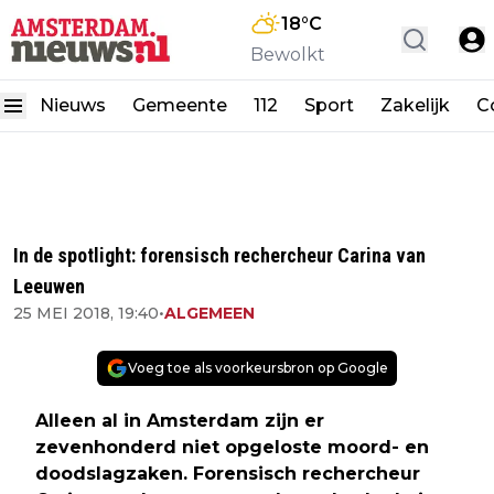
18
°C
Bewolkt
Nieuws
Gemeente
112
Sport
Zakelijk
C
In de spotlight: forensisch rechercheur Carina van
Leeuwen
25 MEI 2018, 19:40
•
ALGEMEEN
Voeg toe als voorkeursbron op Google
Alleen al in Amsterdam zijn er
zevenhonderd niet opgeloste moord- en
doodslagzaken. Forensisch rechercheur