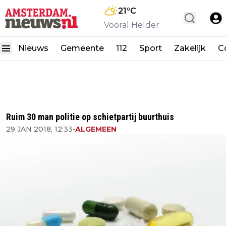
21
°C
Vooral Helder
Nieuws
Gemeente
112
Sport
Zakelijk
C
Ruim 30 man politie op schietpartij buurthuis
29 JAN 2018, 12:33
•
ALGEMEEN