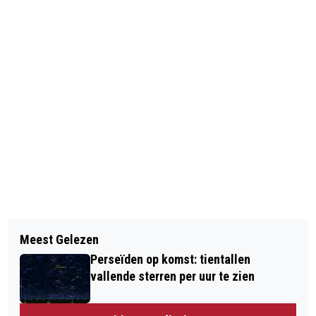
Volgend artikel
Meest Gelezen
IDFA HEEFT NIEUWE ARTISTIEK
Perseïden op komst: tientallen
DIRECTEUR
vallende sterren per uur te zien