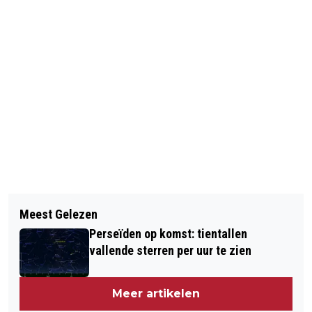
Vorig artikel
Volgend artikel
COACH HUUB STEVENS TERUG BIJ
Meest Gelezen
RELLEN IN HONGKONG BIJ OPBREKEN
HEKKENSLUITER VFB STUTTGART
Perseïden op komst: tientallen
KAMP BETOGERS
vallende sterren per uur te zien
Meer artikelen