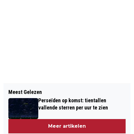
Vorig artikel
Volgend artikel
POLITIE SCHIET OP VLUCHTENDE
Meest Gelezen
RELLEN IN HONGKONG BIJ OPBREKEN
AUTOMOBILIST
Perseïden op komst: tientallen
KAMP BETOGERS
vallende sterren per uur te zien
Meer artikelen