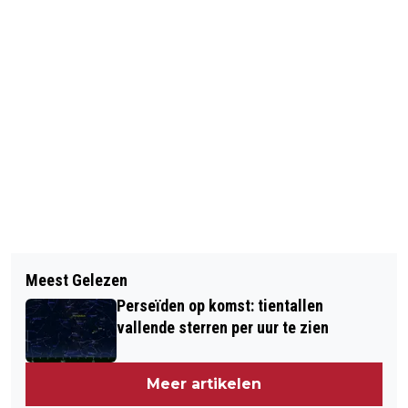
Vorig artikel
Volgend artikel
POLITIE SCHIET OP VLUCHTENDE
Meest Gelezen
RELLEN IN HONGKONG BIJ OPBREKEN
AUTOMOBILIST
Perseïden op komst: tientallen
KAMP BETOGERS
vallende sterren per uur te zien
Meer artikelen