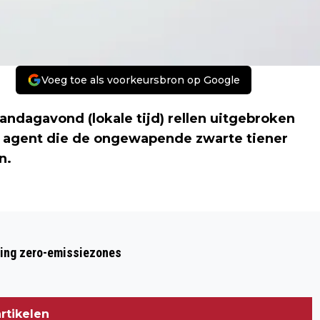
Voeg toe als voorkeursbron op Google
andagavond (lokale tijd) rellen uitgebroken
de agent die de ongewapende zwarte tiener
n.
Volgend artikel
RELLEN IN FERGUSON NA BESLUIT JURY
ring zero-emissiezones
OM AGENT NIET TE VERVOLGEN
rtikelen