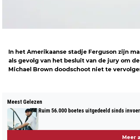
In het Amerikaanse stadje Ferguson zijn ma
als gevolg van het besluit van de jury om 
Michael Brown doodschoot niet te vervolge
Vorig artikel
Meest Gelezen
VRACHTWAGEN RAMT VIADUCT
Ruim 56.000 boetes uitgedeeld sinds invoe
Meer a