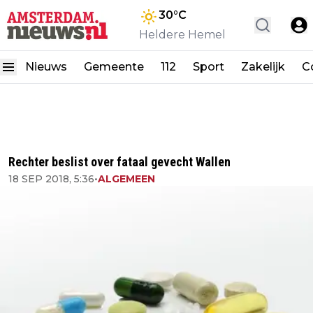
30
°C
Heldere Hemel
Nieuws
Gemeente
112
Sport
Zakelijk
C
Rechter beslist over fataal gevecht Wallen
18 SEP 2018, 5:36
•
ALGEMEEN