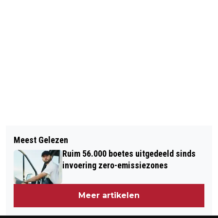
Vorig artikel
Volgend artikel
EUROPESE RECHTERS LOSSEN
Meest Gelezen
DWDD STILZWIJGEND GESTOPT MET
RUBIKS-PUZZEL OP
Ruim 56.000 boetes uitgedeeld sinds
'JAKHALZEN'
invoering zero-emissiezones
Meer artikelen