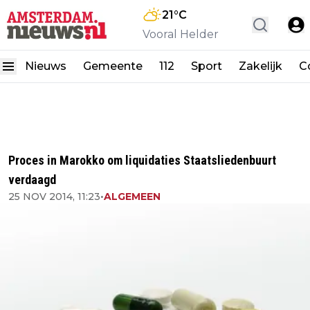
21
°C
Vooral Helder
Nieuws
Gemeente
112
Sport
Zakelijk
C
Proces in Marokko om liquidaties Staatsliedenbuurt
verdaagd
25 NOV 2014, 11:23
•
ALGEMEEN