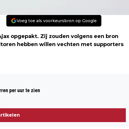
Voeg toe als voorkeursbron op Google
 Ajax opgepakt. Zij zouden volgens een bron
feltoren hebben willen vechten met supporters
Volgend artikel
PROCES IN MAROKKO OM LIQUIDATIES
ren per uur te zien
STAATSLIEDENBUURT VERDAAGD
rtikelen