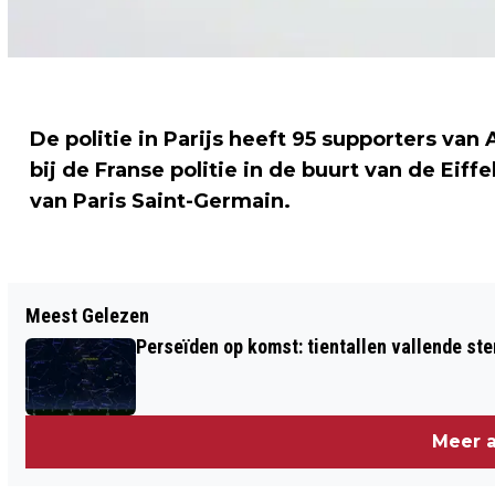
De politie in Parijs heeft 95 supporters van
bij de Franse politie in de buurt van de Eif
van Paris Saint-Germain.
Vorig artikel
Meest Gelezen
RELLEN IN HONGKONG BIJ OPBREKEN
Perseïden op komst: tientallen vallende ster
KAMP BETOGERS
Meer a