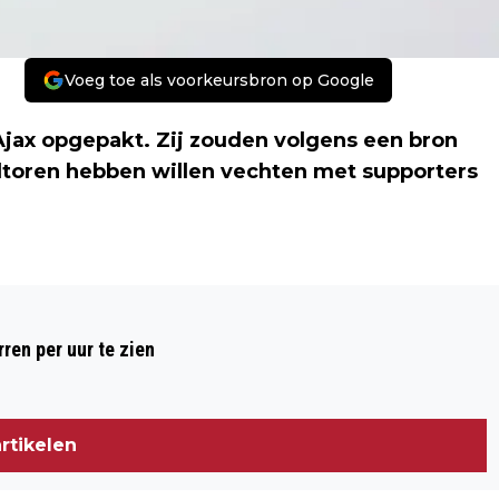
Voeg toe als voorkeursbron op Google
 Ajax opgepakt. Zij zouden volgens een bron
feltoren hebben willen vechten met supporters
Volgend artikel
POLITIE PAKT 95 AJAX-SUPPORTERS OP
ren per uur te zien
IN PARIJS
rtikelen