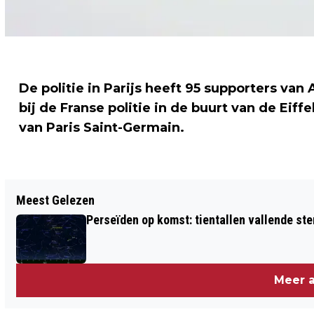
De politie in Parijs heeft 95 supporters van
bij de Franse politie in de buurt van de Eif
van Paris Saint-Germain.
Vorig artikel
Meest Gelezen
RELLEN IN HONGKONG BIJ OPBREKEN
Perseïden op komst: tientallen vallende ster
KAMP BETOGERS
Meer a