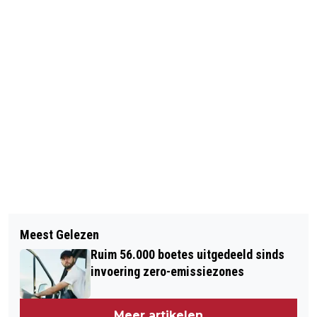
Vorig artikel
Volgend artikel
SCHIPHOL KRIJGT TIJDELIJK EXTRA
Meest Gelezen
KINDEREN VESTIGEN WERELDRECORD
VERTREKHAL
Ruim 56.000 boetes uitgedeeld sinds
PROGRAMMEREN
invoering zero-emissiezones
Meer artikelen