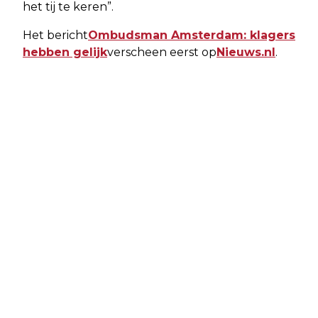
het tij te keren”.
Het bericht
Ombudsman Amsterdam: klagers
hebben gelijk
verscheen eerst op
Nieuws.nl
.