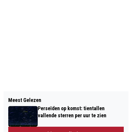
Vorig artikel
Volgend artikel
NXT MUSEUM SHOWT VANAF EIND
Meest Gelezen
DEZE SERIES VAN DE NPO MAG JE DIT
AUGUSTUS HAAR MEDIA KUNSTWERK
Perseïden op komst: tientallen
NAJAAR NIET MISSEN
vallende sterren per uur te zien