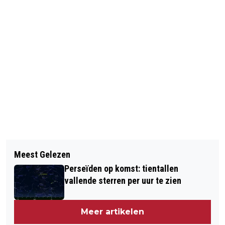
Vorig artikel
Volgend artikel
POLITIE PAKT 95 AJAX-SUPPORTERS
Meest Gelezen
LANGE FILES NA ONGELUKKEN IN
OP IN PARIJS
Perseïden op komst: tientallen
DRUKKE OCHTENDSPITS
vallende sterren per uur te zien
Meer artikelen