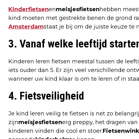
Kinderfietsen
en
meisjesfietsen
hebben meesta
kind moeten met gestrekte benen de grond raken 
Amsterdam
staat je bij om de juiste keuze 
3. Vanaf welke leeftijd starte
Kinderen leren fietsen meestal tussen de leefti
iets ouder dan 5. Er zijn veel verschillende on
wanneer uw kind klaar is om te leren of in staat
4. Fietsveiligheid
Je kind leren veilig te fietsen is net zo belangri
zijn
meisjesfietsen
erg preppy, het dragen van 
kinderen vinden die cool en stoer.
Fietsenwin