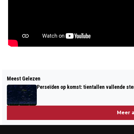
Vorig artikel
Meest Gelezen
EEN VERKLARING OMTRENT GEDRAG
Perseïden op komst: tientallen vallende ster
AANVRAGEN IN AMSTERDAM
Meer a