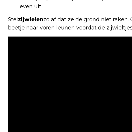
even uit
Stel
zijwielen
zo af dat ze de grond niet raken
beetje naar voren leunen voordat de zijwieltje