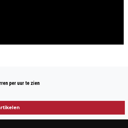
Volgend artikel
NIEUW ENERGIEBEDRIJF: ZONNEPLAN
ren per uur te zien
LAAT CONSUMENT PROFITEREN VAN
GOEDKOPE WIND- EN ZONNESTROOM
rtikelen