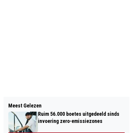
Vorig artikel
Volgend artikel
SNORFIETS OP RIJBAAN: 42.000
Meest Gelezen
AMSTERDAMSE SNORFIETS
TEGENSTEMMEN
Ruim 56.000 boetes uitgedeeld sinds
VOORTAAN OP RIJBAAN
invoering zero-emissiezones