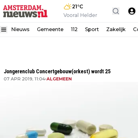
21
°C
Vooral Helder
Nieuws
Gemeente
112
Sport
Zakelijk
C
Jongerenclub Concertgebouw(orkest) wordt 25
07 APR 2019, 11:04
•
ALGEMEEN