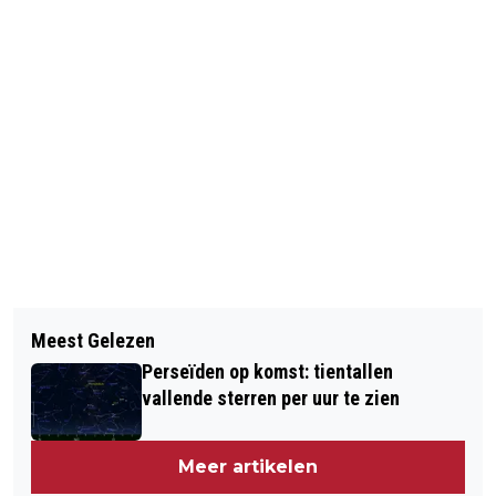
Vorig artikel
Volgend artikel
RELLEN FERGUSON 'HEFTIGER' DAN IN
Meest Gelezen
IS KREEG NAAR SCHATTING TOT 36
AUGUSTUS
Perseïden op komst: tientallen
MILJOEN EURO LOSGELD
vallende sterren per uur te zien
Meer artikelen