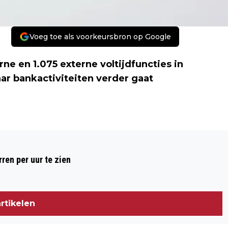
Voeg toe als voorkeursbron op Google
ne en 1.075 externe voltijdfuncties in
aar bankactiviteiten verder gaat
Volgend artikel
ING SCHRAPT 1.700 BANEN EN 1.075
ren per uur te zien
EXTERNE FUNCTIES
rtikelen