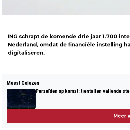
ING schrapt de komende drie jaar 1.700 inter
Nederland, omdat de financiële instelling h
digitaliseren.
Vorig artikel
Meest Gelezen
'LAFFE TYPETJES' BEDREIGEN
Perseïden op komst: tientallen vallende ster
PERSONEEL VREEMDELINGENDIENST
Meer a