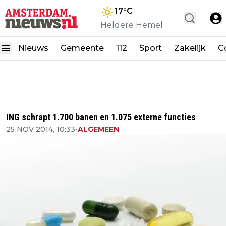
17
°C
Heldere Hemel
Nieuws
Gemeente
112
Sport
Zakelijk
C
ING schrapt 1.700 banen en 1.075 externe functies
25 NOV 2014, 10:33
•
ALGEMEEN