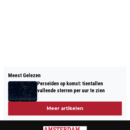
Vorig artikel
Volgend artikel
OUDEREN VAKER SLACHTOFFER VAN
Meest Gelezen
IN HALFJAAR 110 AANHOUDINGEN OM
GEWELD
Perseïden op komst: tientallen
MENSENSMOKKEL
vallende sterren per uur te zien
Meer artikelen