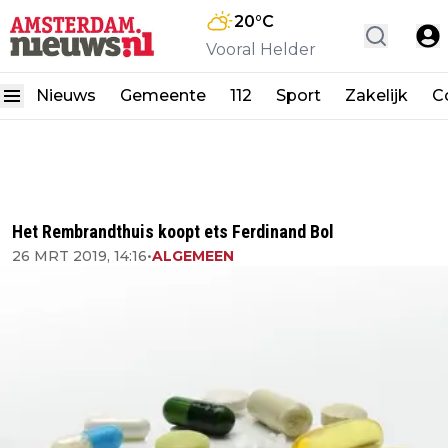
20
°C
Vooral Helder
Nieuws
Gemeente
112
Sport
Zakelijk
C
Het Rembrandthuis koopt ets Ferdinand Bol
26 MRT 2019, 14:16
•
ALGEMEEN