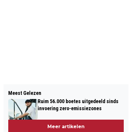
Vorig artikel
Volgend artikel
NS: PROBLEEM IN SOFTWARE
Meest Gelezen
HALF MILJOEN TULPEN FLEUREN
LOCOMOTIEVEN OPGELOST
Ruim 56.000 boetes uitgedeeld sinds
AMSTERDAM OP
invoering zero-emissiezones
Meer artikelen