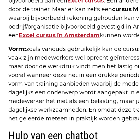
bijvoorbeeld aan een
Excel cursus
. Een andere 
door de trainer. Maar er kan zelfs een
cursus M
waarbij bijvoorbeeld rekening gehouden kan wo
bedrijf/organisatie bijvoorbeeld gevestigd in
een
Excel cursus in Amsterdam
kunnen worde
Vorm:
zoals vanouds gebruikelijk kan de cursu
vaak zijn medewerkers wel oprecht geïnteresse
maar door de werkdruk vindt men het lastig o
vooral wanneer deze net in een drukke periode i
vorm van training aanbieden waarbij de medew
dagelijks een onderwerp wordt aangepakt in e
medewerker het niet als een belasting, maar j
dagelijkse werkzaamheden. En omdat deze trai
het geleerde meteen in praktijk worden gebrac
Hulp van een chatbot