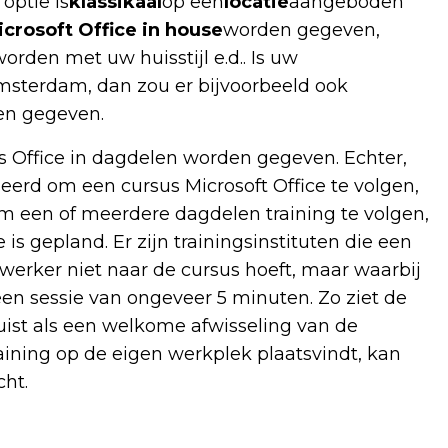
optie is
klassikaal
op een
locatie
aangeboden
icrosoft Office in house
worden gegeven,
rden met uw huisstijl e.d.. Is uw
 Amsterdam, dan zou er bijvoorbeeld ook
n gegeven.
s Office in dagdelen worden gegeven. Echter,
erd om een cursus Microsoft Office te volgen,
m een of meerdere dagdelen training te volgen,
s gepland. Er zijn trainingsinstituten die een
erker niet naar de cursus hoeft, maar waarbij
en sessie van ongeveer 5 minuten. Zo ziet de
uist als een welkome afwisseling van de
ning op de eigen werkplek plaatsvindt, kan
ht.