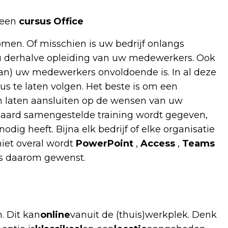
 een
cursus Office
en. Of misschien is uw bedrijf onlangs
 u derhalve opleiding van uw medewerkers. Ook
van) uw medewerkers onvoldoende is. In al deze
us te laten volgen. Het beste is om een
kan laten aansluiten op de wensen van uw
ndaard samengestelde training wordt gegeven,
ig heeft. Bijna elk bedrijf of elke organisatie
iet overal wordt
PowerPoint
,
Access
,
Teams
is daarom gewenst.
n. Dit kan
online
vanuit de (thuis)werkplek. Denk