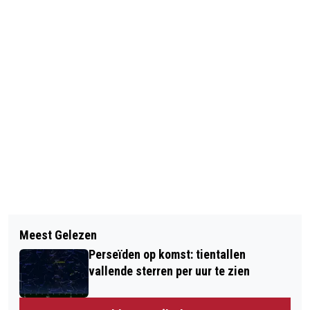
Vorig artikel
Volgend artikel
VIDEOVERBINDING MET VERDACHTE
Meest Gelezen
TOCH GEEN WEDSTRIJDEN MAROKKO
LIQUIDATIE
Perseïden op komst: tientallen
OP GROOT SCHERM
vallende sterren per uur te zien