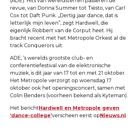
(ADE). Hits van wereldsterren passeren de
revue, van Donna Summer tot Tiësto, van Carl
Cox tot Daft Punk. ,,Dertig jaar dance, dat is
letterlijk mijn leven”, zegt Hardwell, die
eigenlijk Robbert van de Corput heet. Hij
bracht recent met het Metropole Orkest al de
track Conquerors uit.
ADE, ’s werelds grootste club- en
conferentiefestival van de elektronische
muziek, is dit jaar van 17 tot en met 21 oktober.
Het Metropole verzorgt op woensdag 17
oktober ook het openingsconcert, samen met
Colin Benders (voorheen bekend als Kyteman).
Het bericht
Hardwell en Metropole geven
‘dance-college’
verscheen eerst op
Nieuws.nl
.