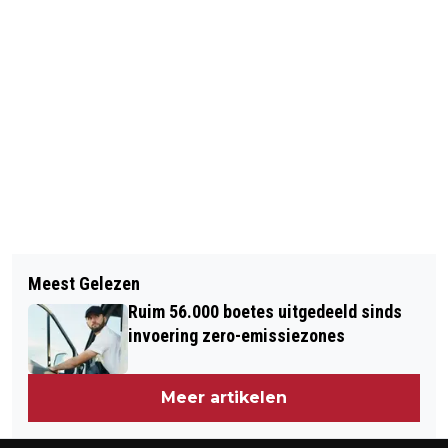
Vorig artikel
Volgend artikel
LANGE FILES NA ONGELUKKEN IN
Meest Gelezen
HANDEL IN BEDREIGDE DIEREN VIA
DRUKKE OCHTENDSPITS
Ruim 56.000 boetes uitgedeeld sinds
INTERNET GROEIT
invoering zero-emissiezones
Meer artikelen