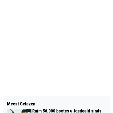
Vorig artikel
Volgend artikel
‘FISCALIST ZETTE NIET AAN TOT
Meest Gelezen
DÉ HOTSPOTS IN AMSTERDAM MET
BELASTINGFRAUDE’
Ruim 56.000 boetes uitgedeeld sinds