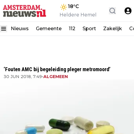
18
°C
Heldere Hemel
Nieuws
Gemeente
112
Sport
Zakelijk
C
‘Fouten AMC bij begeleiding pleger metromoord’
30 JUN 2018, 7:49
•
ALGEMEEN