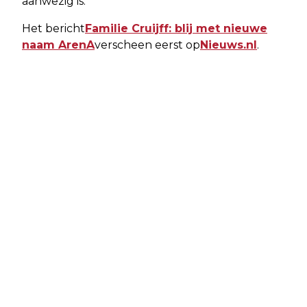
aanwezig is.
Het bericht
Familie Cruijff: blij met nieuwe
naam ArenA
verscheen eerst op
Nieuws.nl
.