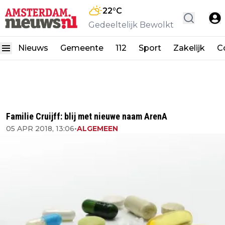
22
°C
Gedeeltelijk Bewolkt
Nieuws
Gemeente
112
Sport
Zakelijk
C
Familie Cruijff: blij met nieuwe naam ArenA
05 APR 2018, 13:06
•
ALGEMEEN