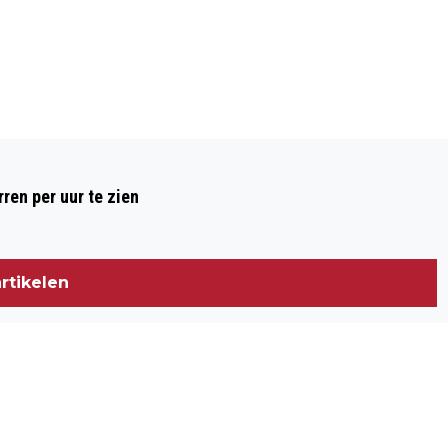
Volgend artikel
BIJLMERRAMP HERDACHT BIJ ‘BOOM
ren per uur te zien
DIE ALLES ZAG’
rtikelen