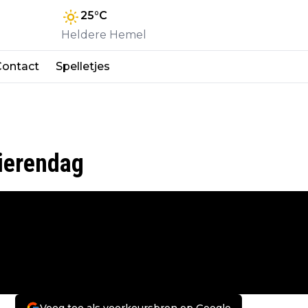
25
°C
Heldere Hemel
Contact
Spelletjes
Dierendag