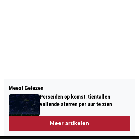
Vorig artikel
Volgend artikel
ING SCHRAPT 1700 BANEN IN
Meest Gelezen
DODEN NA INSTORTEN GEBOUW
NEDERLAND; VAKBONDEN GESCHOKT
Perseïden op komst: tientallen
EGYPTE
vallende sterren per uur te zien
Meer artikelen