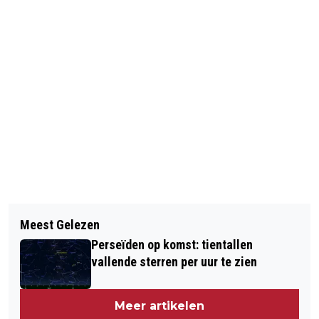
Vorig artikel
Volgend artikel
GEWONDE DOOR STEEKPARTIJ IN
Meest Gelezen
HORECA DONEERT FOOIEN AAN
AMSTERDAM
Perseïden op komst: tientallen
GOEDE DOELEN
vallende sterren per uur te zien
Meer artikelen