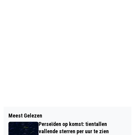
Vorig artikel
Volgend artikel
BUITENGEBIED AMSTELVEEN KRIJGT
Meest Gelezen
NOORD-HOLLAND SLUIT AAN BIJ
GLASVEZEL VIA GETNET
Perseïden op komst: tientallen
SCHONE LUCHT AKKOORD
vallende sterren per uur te zien