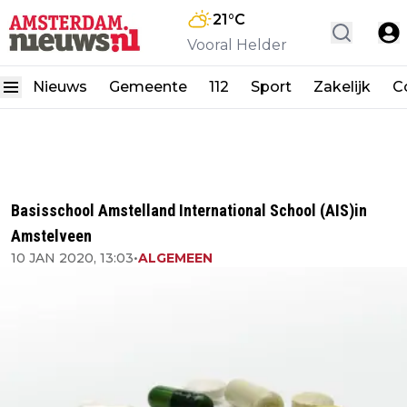
21
°C
Vooral Helder
Nieuws
Gemeente
112
Sport
Zakelijk
C
Basisschool Amstelland International School (AIS)in
Amstelveen
10 JAN 2020, 13:03
•
ALGEMEEN