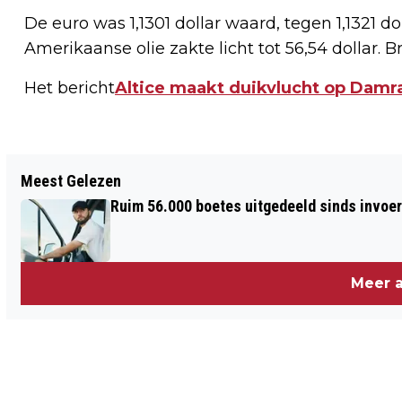
De euro was 1,1301 dollar waard, tegen 1,1321 d
Amerikaanse olie zakte licht tot 56,54 dollar. Br
Het bericht
Altice maakt duikvlucht op Damr
Vorig artikel
Meest Gelezen
EXTRA TREIN EUROSTAR AMSTERDAM-
Ruim 56.000 boetes uitgedeeld sinds invoe
LONDEN
Meer a