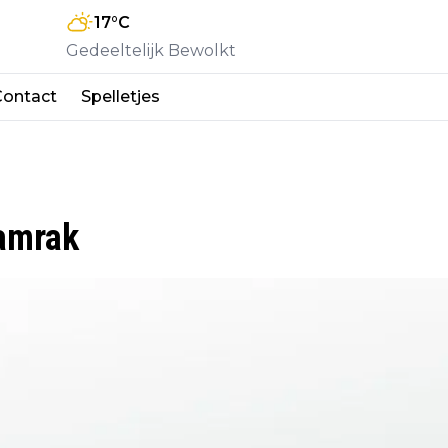
17
°C
Gedeeltelijk Bewolkt
Contact
Spelletjes
Damrak