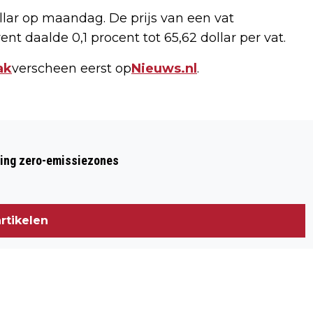
ollar op maandag. De prijs van een vat
ent daalde 0,1 procent tot 65,62 dollar per vat.
ak
verscheen eerst op
Nieuws.nl
.
Volgend artikel
2,8 MILJOEN ZIEN STUNT AJAX IN
ring zero-emissiezones
MADRID
rtikelen