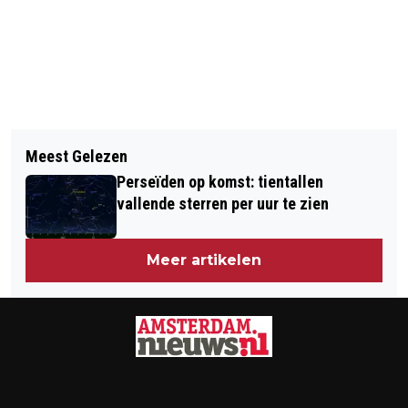
Vorig artikel
Volgend artikel
AEX OPENT FRACTIE LAGER
Meest Gelezen
‘STARTER MOET FERM PUTTEN UIT
Perseïden op komst: tientallen
EIGEN MIDDELEN’
vallende sterren per uur te zien
Meer artikelen