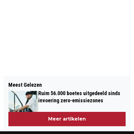
Vorig artikel
Volgend artikel
WOEDE IN FERGUSON NA UITSPRAAK
Meest Gelezen
RAVAGE A16 DOOR ONGELUK
JURY
Ruim 56.000 boetes uitgedeeld sinds
VRACHTWAGEN
invoering zero-emissiezones
Meer artikelen